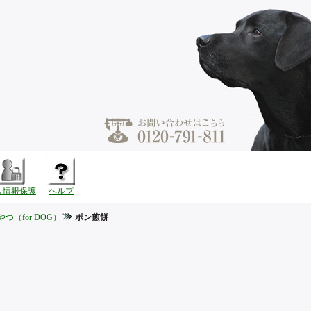
人情報保護
ヘルプ
やつ（for DOG）
ポン煎餅