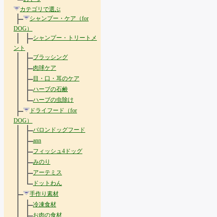
カテゴリで選ぶ
シャンプー・ケア（for
DOG）
シャンプー・トリートメ
ント
ブラッシング
肉球ケア
目・口・耳のケア
ハーブの石鹸
ハーブの虫除け
ドライフード（for
DOG）
バロンドッグフード
ann
フィッシュ4ドッグ
みのり
アーテミス
ドットわん
手作り素材
冷凍食材
お肉の食材