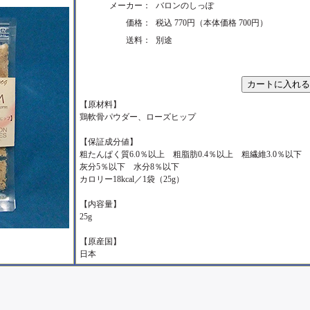
メーカー：
バロンのしっぽ
価格：
税込 770円（本体価格 700円）
送料：
別途
【原材料】
鶏軟骨パウダー、ローズヒップ
【保証成分値】
粗たんぱく質6.0％以上 粗脂肪0.4％以上 粗繊維3.0％以下
灰分5％以下 水分8％以下
カロリー18kcal／1袋（25g）
【内容量】
25g
【原産国】
日本