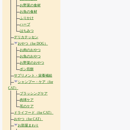
お野菜の食材
お魚の食材
ふりかけ
ハーブ
はちみつ
デリカテッセン
おやつ（for DOG）
お肉のおやつ
お魚のおやつ
お野菜のおやつ
ポン煎餅
サプリメント・栄養補給
シャンプー・ケア（for
CAT）
ブラッシングケア
肉球ケア
耳のケア
ドライフード（for CAT）
おやつ（for CAT）
お部屋まわり