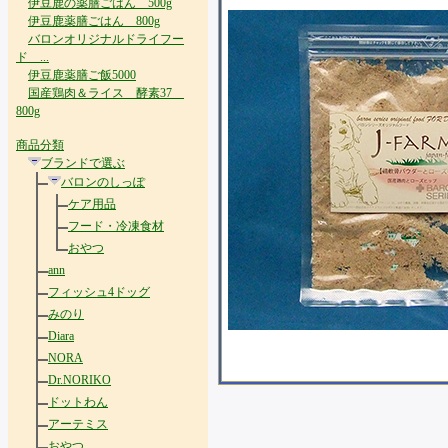
伊豆鹿の薬膳ごはん 500g
伊豆鹿薬膳ごはん 800g
バロンオリジナルドライフー
ド ...
伊豆鹿薬膳ご飯5000
国産鶏肉＆ライス 酵素37
800g
商品分類
ブランドで選ぶ
バロンのしっぽ
ケア用品
フード・冷凍食材
おやつ
ann
フィッシュ4ドッグ
みのり
Diara
NORA
Dr.NORIKO
ドットわん
アーテミス
おやつ