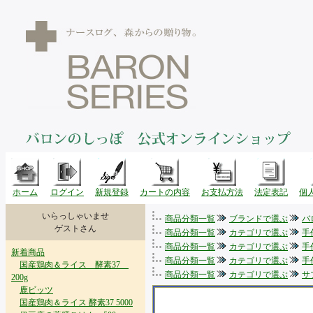
ホーム
ログイン
新規登録
カートの内容
お支払方法
法定表記
個
いらっしゃいませ
商品分類一覧
ブランドで選ぶ
バ
ゲストさん
商品分類一覧
カテゴリで選ぶ
手
商品分類一覧
カテゴリで選ぶ
手
新着商品
商品分類一覧
カテゴリで選ぶ
手
国産鶏肉＆ライス 酵素37
商品分類一覧
カテゴリで選ぶ
サ
200g
鹿ビッツ
国産鶏肉＆ライス 酵素37 5000