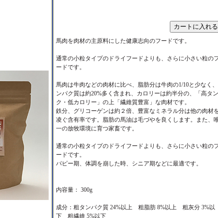
馬肉を肉材の主原料にした健康志向のフードです。
通常の小粒タイプのドライフードよりも、さらに小さい粒の
ードです。
馬肉は牛肉などの肉材に比べ、脂肪分は牛肉の1/10と少なく
ンパク質は約20%多く含まれ、カロリーは約半分の、「高タ
ク・低カロリー」の上「繊維質豊富」な肉材です。
鉄分、グリコーゲンは約２倍、豊富なミネラル分は他の肉材
凌ぐ含有率です。脂肪の馬油は毛づやを良くします。また、
一の放牧環境に育つ家畜です。
通常の小粒タイプのドライフードよりも、さらに小さい粒の
ードです。
パピー期、体調を崩した時、シニア期などに最適です。
内容量： 300g
成分：粗タンパク質 24%以上 粗脂肪 8%以上 粗灰分 3%以
下 粗繊維 5%以下