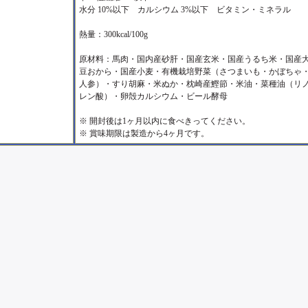
水分 10%以下 カルシウム 3%以下 ビタミン・ミネラル
熱量：300kcal/100g
原材料：馬肉・国内産砂肝・国産玄米・国産うるち米・国産
豆おから・国産小麦・有機栽培野菜（さつまいも・かぼちゃ
人参）・すり胡麻・米ぬか・枕崎産鰹節・米油・菜種油（リ
レン酸）・卵殻カルシウム・ビール酵母
※ 開封後は1ヶ月以内に食べきってください。
※ 賞味期限は製造から4ヶ月です。