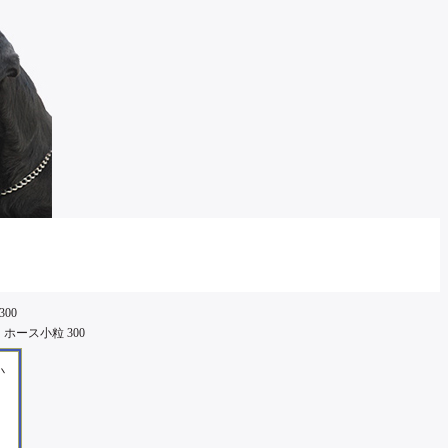
00
ース小粒 300
小