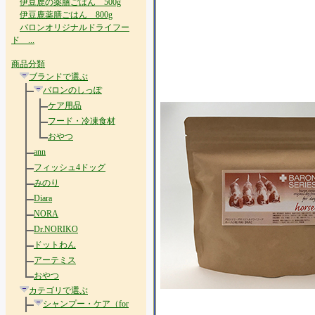
伊豆鹿の薬膳ごはん 500g
伊豆鹿薬膳ごはん 800g
バロンオリジナルドライフー
ド ...
商品分類
ブランドで選ぶ
バロンのしっぽ
ケア用品
フード・冷凍食材
おやつ
ann
フィッシュ4ドッグ
みのり
Diara
NORA
Dr.NORIKO
ドットわん
アーテミス
おやつ
カテゴリで選ぶ
シャンプー・ケア（for