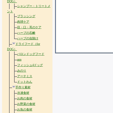
DOG）
シャンプー・トリートメ
ント
ブラッシング
肉球ケア
目・口・耳のケア
ハーブの石鹸
ハーブの虫除け
ドライフード（for
DOG）
バロンドッグフード
ann
フィッシュ4ドッグ
みのり
アーテミス
ドットわん
手作り素材
冷凍食材
お肉の食材
お野菜の食材
お魚の食材