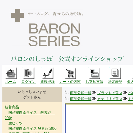
ホーム
ログイン
新規登録
カートの内容
お支払方法
法定表記
個
いらっしゃいませ
商品分類一覧
ブランドで選ぶ
バ
ゲストさん
商品分類一覧
カテゴリで選ぶ
ド
新着商品
国産鶏肉＆ライス 酵素37
200g
鹿ビッツ
国産鶏肉＆ライス 酵素37 5000