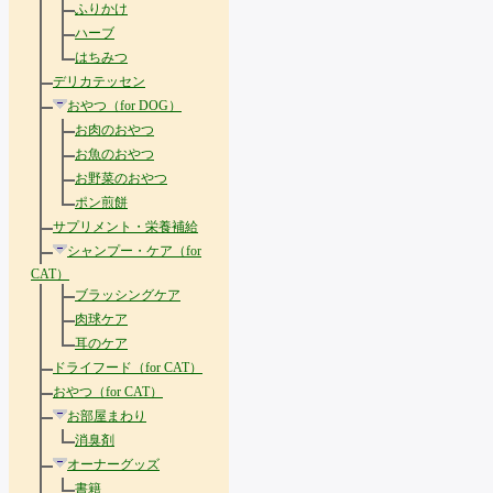
ふりかけ
ハーブ
はちみつ
デリカテッセン
おやつ（for DOG）
お肉のおやつ
お魚のおやつ
お野菜のおやつ
ポン煎餅
サプリメント・栄養補給
シャンプー・ケア（for
CAT）
ブラッシングケア
肉球ケア
耳のケア
ドライフード（for CAT）
おやつ（for CAT）
お部屋まわり
消臭剤
オーナーグッズ
書籍