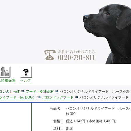
人情報保護
ヘルプ
ロンのしっぽ
フード・冷凍食材
バロンオリジナルドライフード ホース小粒 3
ライフード（for DOG）
バロンドッグフード
バロンオリジナルドライフード ホ
商品名：
バロンオリジナルドライフード ホース
粒 300
価格：
税込 1,540円（本体価格 1,400円）
送料：
別途